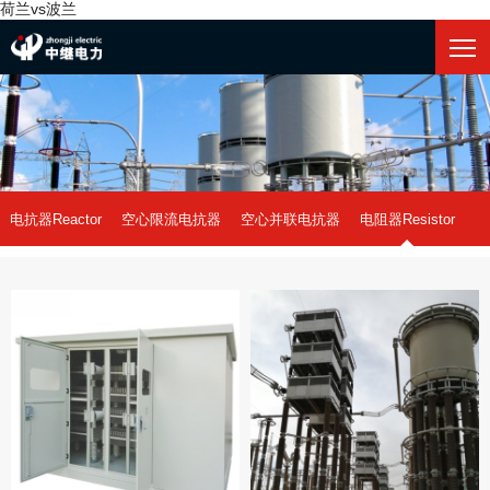
荷兰vs波兰
电抗器Reactor
空心限流电抗器
空心并联电抗器
电阻器Resistor
中性点接地电阻
荷兰vs波兰-世界杯
阻尼电阻
干式铁芯电抗器
油式铁芯电抗器