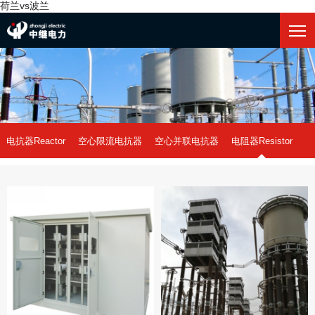
荷兰vs波兰
电抗器Reactor
空心限流电抗器
空心并联电抗器
电阻器Resistor
中性点接地电阻
荷兰vs波兰-世界杯
阻尼电阻
干式铁芯电抗器
油式铁芯电抗器