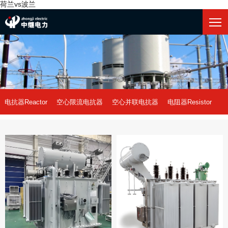
荷兰vs波兰
电抗器Reactor
空心限流电抗器
空心并联电抗器
电阻器Resistor
中性点接地电阻
荷兰vs波兰-世界杯
阻尼电阻
干式铁芯电抗器
油式铁芯电抗器