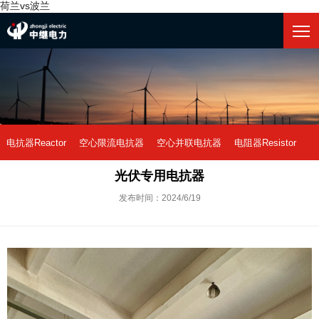
荷兰vs波兰
电抗器Reactor
空心限流电抗器
空心并联电抗器
电阻器Resistor
光伏专用电抗器
中性点接地电阻
荷兰vs波兰-世界杯
阻尼电阻
干式铁芯电抗器
发布时间：2024/6/19
油式铁芯电抗器